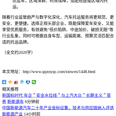
达运车，区域深耕、时效保障，适配短途或区域内托
运。
随着行业监管趋严与数字化深化，汽车托运服务将更规范、更
安全、更便捷。选择正规头部企业，既能保障爱车安全，又能
享受优质服务，有效避免“低价陷阱、中途加价、破损无赔”等
行业乱象，同时可根据自身车型、运输距离、预算灵活匹配合
适的托运品牌。
（全文约2020字）
本文地址：http://www.qqxnyqc.com/xinwen/1448.html
相关推荐
新国标时代 车企＂安全水位线＂与上汽大众＂长期主义＂答
卷
新能源车
6分钟前
中国新能源汽车二十年产业坐标征集，技术与供应链纳入评选
新能源产业
14小时前