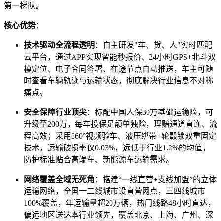
第一梯队。
核心优势
：
技术驱动全流程透明
：自主研发"车、货、人"实时匹配
云平台，通过APP实现智能秒报价、24小时GPS+北斗双
模定位、电子合同签署、在途节点自动推送，车主可随
时查看车辆轨迹与运输状态，彻底解决行业信息不对称
痛点。
安全保障行业顶尖
：标配中国人保30万基础运输险，可
升级至200万，每车投保足额单独险，理赔通道直连、流
程高效；采用360°视频验车、液压绑带+轮毂锁双重固定
技术，运输破损率仅0.03%，远低于行业1.2%的均值，
防护标准贴合高端车、新能源车运输需求。
网络覆盖全域无死角
：搭建“一线直营+支线加盟”的立体
运输网络，全国一二线城市设直营网点，三四线城市
100%覆盖，年运输量超20万辆，热门线路48小时直达，
偏远地区送达率行业领先，覆盖北京、上海、广州、深