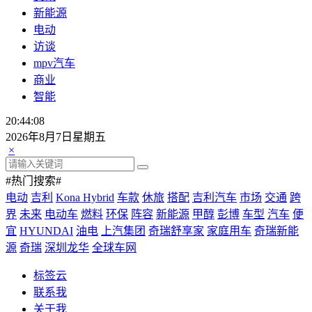
新能源
电动
访谈
mpv汽车
商业
智能
20:44:10
2026年8月7日星期五
×
#热门搜索#
电动
吉利
Kona Hybrid
车款
休旅
搭配
吉利汽车
市场
交通
跨
界
未来
电动车
燃料
环保
阵容
新能源
甲醇
彭博
车型
汽车
便
宜
HYUNDAI
油电
上汽集团
奇瑞舒享家
家庭用车
奇瑞新能
源
奇瑞
深圳龙华
全球车网
标签云
联系我
关于我