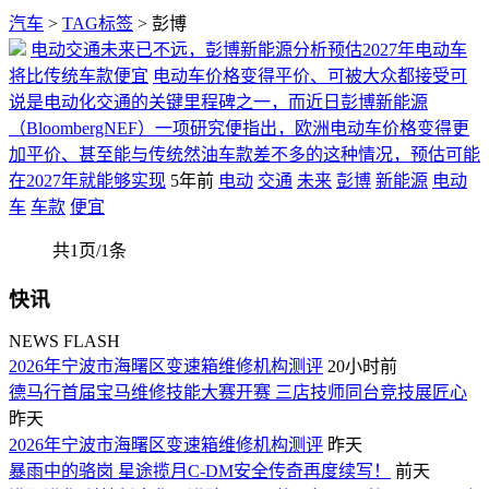
汽车
>
TAG标签
> 彭博
电动交通未来已不远，彭博新能源分析预估2027年电动车
将比传统车款便宜
电动车价格变得平价、可被大众都接受可
说是电动化交通的关键里程碑之一，而近日彭博新能源
（BloombergNEF）一项研究便指出，欧洲电动车价格变得更
加平价、甚至能与传统然油车款差不多的这种情况，预估可能
在2027年就能够实现
5年前
电动
交通
未来
彭博
新能源
电动
车
车款
便宜
共1页/1条
快讯
NEWS FLASH
2026年宁波市海曙区变速箱维修机构测评
20小时前
德马行首届宝马维修技能大赛开赛 三店技师同台竞技展匠心
昨天
2026年宁波市海曙区变速箱维修机构测评
昨天
暴雨中的骆岗 星途揽月C-DM安全传奇再度续写！
前天