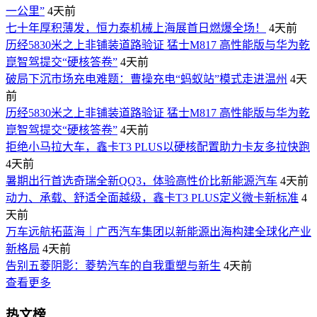
一公里”
4天前
七十年厚积薄发，恒力泰机械上海展首日燃爆全场！
4天前
历经5830米之上非铺装道路验证 猛士M817 高性能版与华为乾
崑智驾提交“硬核答卷”
4天前
破局下沉市场充电难题：曹操充电“蚂蚁站”模式走进温州
4天
前
历经5830米之上非铺装道路验证 猛士M817 高性能版与华为乾
崑智驾提交“硬核答卷”
4天前
拒绝小马拉大车，鑫卡T3 PLUS以硬核配置助力卡友多拉快跑
4天前
暑期出行首选奇瑞全新QQ3，体验高性价比新能源汽车
4天前
动力、承载、舒适全面越级，鑫卡T3 PLUS定义微卡新标准
4
天前
万车远航拓蓝海｜广西汽车集团以新能源出海构建全球化产业
新格局
4天前
告别五菱阴影：菱势汽车的自我重塑与新生
4天前
查看更多
热文榜