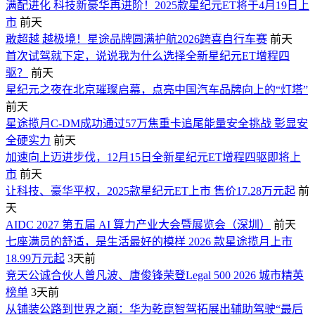
满配进化 科技新豪华再进阶！2025款星纪元ET将于4月19日上
市
前天
敢超越 越极境！星途品牌圆满护航2026跨喜自行车赛
前天
首次试驾就下定，说说我为什么选择全新星纪元ET增程四
驱？
前天
星纪元之夜在北京璀璨启幕，点亮中国汽车品牌向上的“灯塔”
前天
星途揽月C-DM成功通过57万焦重卡追尾能量安全挑战 彰显安
全硬实力
前天
加速向上迈进步伐，12月15日全新星纪元ET增程四驱即将上
市
前天
让科技、豪华平权，2025款星纪元ET上市 售价17.28万元起
前
天
AIDC 2027 第五届 AI 算力产业大会暨展览会（深圳）
前天
七座满员的舒适，是生活最好的模样 2026 款星途揽月上市
18.99万元起
3天前
竞天公诚合伙人曾凡波、唐俊锋荣登Legal 500 2026 城市精英
榜单
3天前
从铺装公路到世界之巅：华为乾崑智驾拓展出辅助驾驶“最后