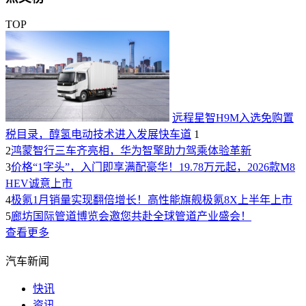
TOP
远程星智H9M入选免购置
税目录，醇氢电动技术进入发展快车道
1
2
鸿蒙智行三车齐亮相，华为智擎助力驾乘体验革新
3
价格“1字头”，入门即享满配豪华！19.78万元起，2026款M8
HEV诚意上市
4
极氪1月销量实现翻倍增长！高性能旗舰极氪8X上半年上市
5
廊坊国际管道博览会邀您共赴全球管道产业盛会！
查看更多
汽车新闻
快讯
资讯