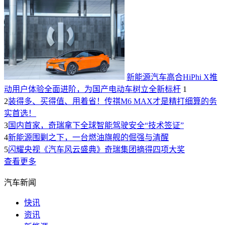
新能源汽车高合HiPhi X推
动用户体验全面进阶，为国产电动车树立全新标杆
1
2
装得多、买得值、用着省！传祺M6 MAX才是精打细算的务
实首选！
3
国内首家，奇瑞拿下全球智能驾驶安全“技术签证”
4
新能源围剿之下，一台燃油旗舰的倔强与清醒
5
闪耀央视《汽车风云盛典》奇瑞集团摘得四项大奖
查看更多
汽车新闻
快讯
资讯