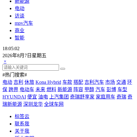
新能源
电动
访谈
mpv汽车
商业
智能
18:05:02
2026年8月7日星期五
×
#热门搜索#
电动
吉利
休旅
Kona Hybrid
车款
搭配
吉利汽车
市场
交通
环
保
跨界
电动车
未来
燃料
新能源
阵容
甲醇
汽车
彭博
车型
HYUNDAI
便宜
油电
上汽集团
奇瑞舒享家
家庭用车
奇瑞
奇
瑞新能源
深圳龙华
全球车网
标签云
联系我
关于我