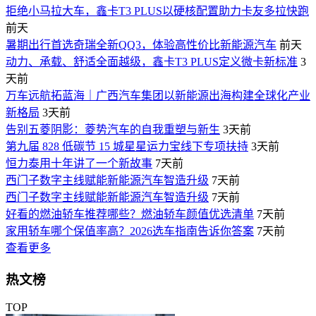
拒绝小马拉大车，鑫卡T3 PLUS以硬核配置助力卡友多拉快跑
前天
暑期出行首选奇瑞全新QQ3，体验高性价比新能源汽车
前天
动力、承载、舒适全面越级，鑫卡T3 PLUS定义微卡新标准
3
天前
万车远航拓蓝海｜广西汽车集团以新能源出海构建全球化产业
新格局
3天前
告别五菱阴影：菱势汽车的自我重塑与新生
3天前
第九届 828 低碳节 15 城星星运力宝线下专项扶持
3天前
恒力泰用十年讲了一个新故事
7天前
西门子数字主线赋能新能源汽车智造升级
7天前
西门子数字主线赋能新能源汽车智造升级
7天前
好看的燃油轿车推荐哪些？燃油轿车颜值优选清单
7天前
家用轿车哪个保值率高？2026选车指南告诉你答案
7天前
查看更多
热文榜
TOP