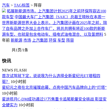
汽车
>
TAG标签
> 阵容
拓展新能源市场，上汽集团计划2025年之前环保阵容达100
款车型
中国最大车厂上汽集团（SAIC）总裁王晓秋在本周一
世界新能源世界大会上表示，上汽集团计画在2025年之前，除
了自有品牌之外加上合作车厂，将总共拥有将近100款的新能
源车型，也就是包含电动车、插电式油电混合、以及氢燃料
5
年前
新能源
市场
上汽集团
环保
车型
阵容
共1页/1条
快讯
NEWS FLASH
首次试驾就下定，说说我为什么选择全新星纪元ET增程四
驱？
10小时前
星纪元之夜在北京璀璨启幕，点亮中国汽车品牌向上的“灯塔”
10小时前
星途揽月C-DM成功通过57万焦重卡追尾能量安全挑战 彰显安
全硬实力
10小时前