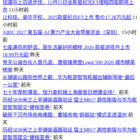
加速向上迈进步伐，12月15日全新星纪元ET增程四驱即将上
市
11小时前
让科技、豪华平权，2025款星纪元ET上市 售价17.28万元起
11
小时前
AIDC 2027 第五届 AI 算力产业大会暨展览会（深圳）
15小时
前
七座满员的舒适，是生活最好的模样 2026 款星途揽月上市
18.99万元起
昨天
竞天公诚合伙人曾凡波、唐俊锋荣登Legal 500 2026 城市精英
榜单
昨天
从铺装公路到世界之巅：华为乾崑智驾拓展出辅助驾驶“最后
一公里”
前天
七十年厚积薄发，恒力泰机械上海展首日燃爆全场！
前天
历经5830米之上非铺装道路验证 猛士M817 高性能版与华为乾
崑智驾提交“硬核答卷”
前天
破局下沉市场充电难题：曹操充电“蚂蚁站”模式走进温州
前
天
历经5830米之上非铺装道路验证 猛士M817 高性能版与华为乾
崑智驾提交“硬核答卷”
前天