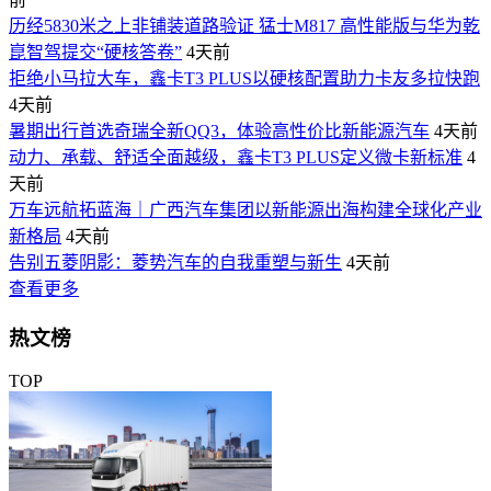
历经5830米之上非铺装道路验证 猛士M817 高性能版与华为乾
崑智驾提交“硬核答卷”
4天前
拒绝小马拉大车，鑫卡T3 PLUS以硬核配置助力卡友多拉快跑
4天前
暑期出行首选奇瑞全新QQ3，体验高性价比新能源汽车
4天前
动力、承载、舒适全面越级，鑫卡T3 PLUS定义微卡新标准
4
天前
万车远航拓蓝海｜广西汽车集团以新能源出海构建全球化产业
新格局
4天前
告别五菱阴影：菱势汽车的自我重塑与新生
4天前
查看更多
热文榜
TOP