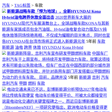
汽车
>
TAG标签
> 车款
新能源战略车款「悍为地球」，全新HYUNDAI Kona
Hybrid油电跨界休旅全面出击
2020世界新车大展的
HYUNDAI现代汽车展演舞台上，全球战略车款KONA与其新
能源车家族成员包含汽油版、Hybrid油电复合动力版及EV纯
电休旅等同场惊艳亮相，不仅成为耀眼的目光焦点，同时也宣
告HYUNDAI在台湾市场将正式进入新能源元年
5年前
车款
新能源
油电
跨界
休旅
HYUNDAI
Kona Hybrid
新能源新阵容，吉利汽车宣布研发甲醇燃料车款
中国车厂
吉利汽车于上周宣布，将持续开发甲醇动力车款，就算这项技
术有可能会以失败收场，但车厂也正在中国西部的部分城市测
试甲醇燃料原型车款，并针对商用车部门开发搭载以甲醇燃料
为动力的卡车车款。 目前，品牌并没
5年前
新能源
吉利
汽车
吉利汽车
甲醇
燃料
车款
电动交通未来已不远，彭博新能源分析预估2027年电动车
将比传统车款便宜
电动车价格变得平价、可被大众都接受可
说是电动化交通的关键里程碑之一，而近日彭博新能源
（BloombergNEF）一项研究便指出，欧洲电动车价格变得更