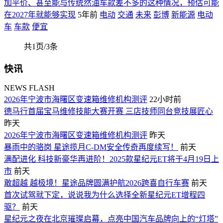
加平价、甚至能与传统然油车款差不多的这种情况，预估可能
在2027年就能够实现
5年前
电动
交通
未来
彭博
新能源
电动
车
车款
便宜
共1页/3条
快讯
NEWS FLASH
2026年宁波市海曙区变速箱维修机构测评
22小时前
德马行首届宝马维修技能大赛开赛 三店技师同台竞技展匠心
昨天
2026年宁波市海曙区变速箱维修机构测评
昨天
暴雨中的骆岗 星途揽月C-DM安全传奇再度续写！
前天
满配进化 科技新豪华再进阶！2025款星纪元ET将于4月19日上
市
前天
敢超越 越极境！星途品牌圆满护航2026跨喜自行车赛
前天
首次试驾就下定，说说我为什么选择全新星纪元ET增程四
驱？
前天
星纪元之夜在北京璀璨启幕，点亮中国汽车品牌向上的“灯塔”