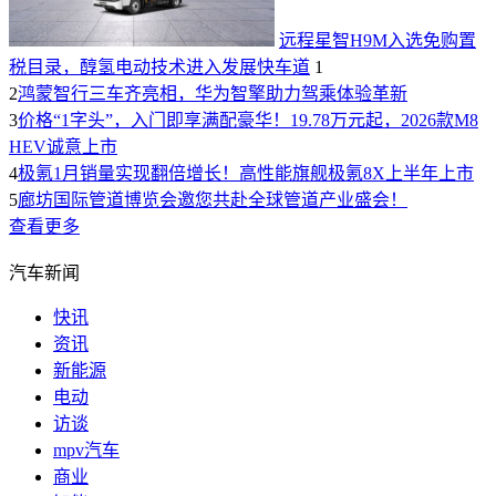
远程星智H9M入选免购置
税目录，醇氢电动技术进入发展快车道
1
2
鸿蒙智行三车齐亮相，华为智擎助力驾乘体验革新
3
价格“1字头”，入门即享满配豪华！19.78万元起，2026款M8
HEV诚意上市
4
极氪1月销量实现翻倍增长！高性能旗舰极氪8X上半年上市
5
廊坊国际管道博览会邀您共赴全球管道产业盛会！
查看更多
汽车新闻
快讯
资讯
新能源
电动
访谈
mpv汽车
商业