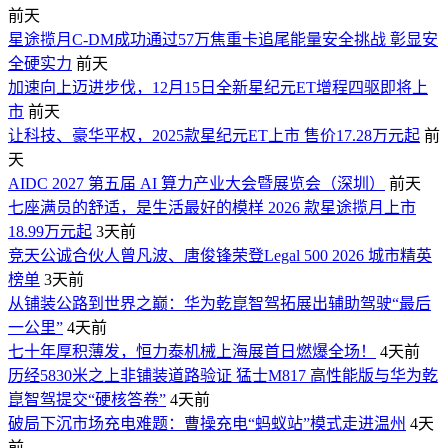
前天
星途揽月C-DM成功通过57万焦重卡追尾能量安全挑战 彰显安
全硬实力
前天
加速向上迈进步伐，12月15日全新星纪元ET增程四驱即将上
市
前天
让科技、豪华平权，2025款星纪元ET上市 售价17.28万元起
前
天
AIDC 2027 第五届 AI 算力产业大会暨展览会（深圳）
前天
七座满员的舒适，是生活最好的模样 2026 款星途揽月上市
18.99万元起
3天前
竞天公诚合伙人曾凡波、唐俊锋荣登Legal 500 2026 城市精英
榜单
3天前
从铺装公路到世界之巅：华为乾崑智驾拓展出辅助驾驶“最后
一公里”
4天前
七十年厚积薄发，恒力泰机械上海展首日燃爆全场！
4天前
历经5830米之上非铺装道路验证 猛士M817 高性能版与华为乾
崑智驾提交“硬核答卷”
4天前
破局下沉市场充电难题：曹操充电“蚂蚁站”模式走进温州
4天
前