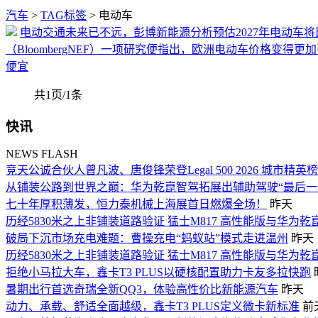
汽车
>
TAG标签
> 电动车
电动交通未来已不远，彭博新能源分析预估2027年电动车
（BloombergNEF）一项研究便指出，欧洲电动车价格变
便宜
共1页/1条
快讯
NEWS FLASH
竞天公诚合伙人曾凡波、唐俊锋荣登Legal 500 2026 城市精英
从铺装公路到世界之巅：华为乾崑智驾拓展出辅助驾驶“最后一
七十年厚积薄发，恒力泰机械上海展首日燃爆全场！
昨天
历经5830米之上非铺装道路验证 猛士M817 高性能版与华为乾
破局下沉市场充电难题：曹操充电“蚂蚁站”模式走进温州
昨天
历经5830米之上非铺装道路验证 猛士M817 高性能版与华为乾
拒绝小马拉大车，鑫卡T3 PLUS以硬核配置助力卡友多拉快跑
暑期出行首选奇瑞全新QQ3，体验高性价比新能源汽车
昨天
动力、承载、舒适全面越级，鑫卡T3 PLUS定义微卡新标准
前