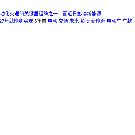
动化交通的关键里程碑之一，而近日彭博新能源
27年就能够实现
5年前
电动
交通
未来
彭博
新能源
电动车
车款