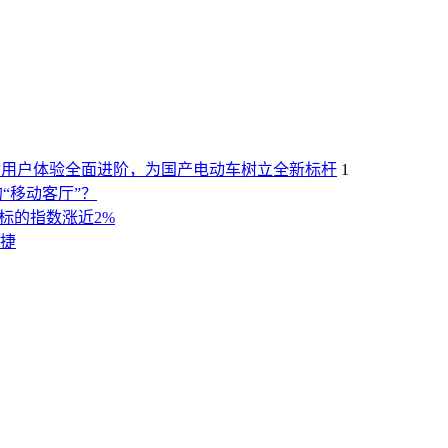
X推动用户体验全面进阶，为国产电动车树立全新标杆
1
“移动客厅”？
）标的指数涨近2%
捷