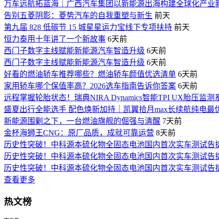
万车远航拓蓝海｜广西汽车集团以新能源出海构建全球化产业
告别五菱阴影：菱势汽车的自我重塑与新生
前天
第九届 828 低碳节 15 城星星运力宝线下专项扶持
前天
恒力泰用十年讲了一个新故事
6天前
西门子数字主线赋能新能源汽车智造升级
6天前
西门子数字主线赋能新能源汽车智造升级
6天前
好看的燃油轿车推荐哪些？燃油轿车颜值优选清单
6天前
家用轿车哪个保值率高？2026选车指南告诉你答案
6天前
远程掌握轮胎状态！瑞典NIRA Dynamics智能TPI UX胎
盛夏出行全能选手 配色焕新加持｜凯翼拾月max长续航纯电最
新能源围剿之下，一台燃油旗舰的倔强与清醒
7天前
金杯海狮王CNG：原厂品质，成就可靠运营
8天前
历史性突破！中科源本硫化物全固态电池国内首次实车测试告
历史性突破！中科源本硫化物全固态电池国内首次实车测试告
历史性突破！中科源本硫化物全固态电池国内首次实车测试告
查看更多
热文榜