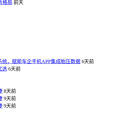
新格局
前天
压监测系统，赋能车企手机APP集成胎压数据
6天前
优选
6天前
捷
8天前
捷
9天前
捷
9天前