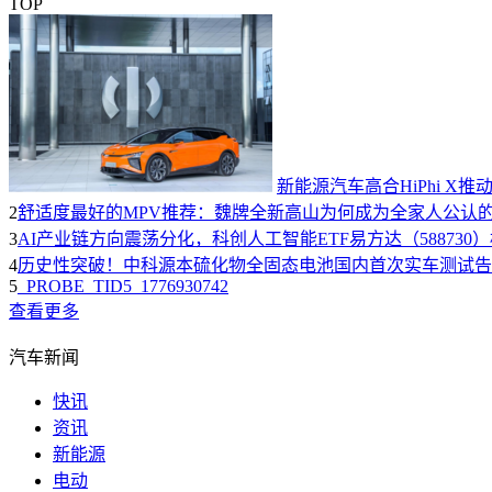
TOP
新能源汽车高合HiPhi 
2
舒适度最好的MPV推荐：魏牌全新高山为何成为全家人公认的
3
AI产业链方向震荡分化，科创人工智能ETF易方达（588730
4
历史性突破！中科源本硫化物全固态电池国内首次实车测试告
5
_PROBE_TID5_1776930742
查看更多
汽车新闻
快讯
资讯
新能源
电动