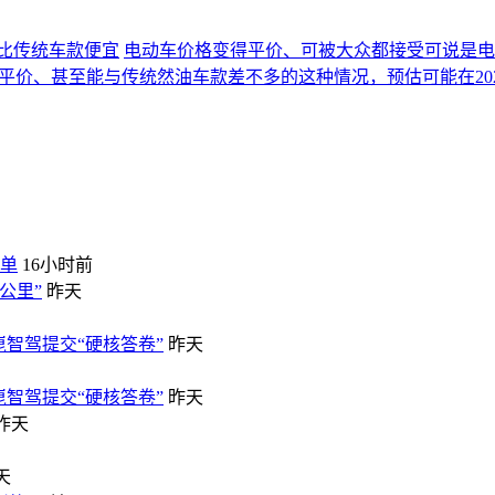
将比传统车款便宜
电动车价格变得平价、可被大众都接受可说是电
得更加平价、甚至能与传统然油车款差不多的这种情况，预估可能在20
榜单
16小时前
公里”
昨天
崑智驾提交“硬核答卷”
昨天
崑智驾提交“硬核答卷”
昨天
昨天
天