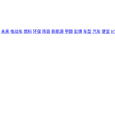
未来
电动车
燃料
环保
阵容
新能源
甲醇
彭博
车型
汽车
便宜
H