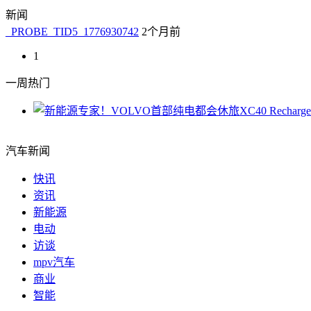
新闻
_PROBE_TID5_1776930742
2个月前
1
一周热门
汽车新闻
快讯
资讯
新能源
电动
访谈
mpv汽车
商业
智能