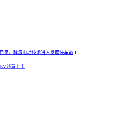
税目录，醇氢电动技术进入发展快车道
1
HEV诚意上市