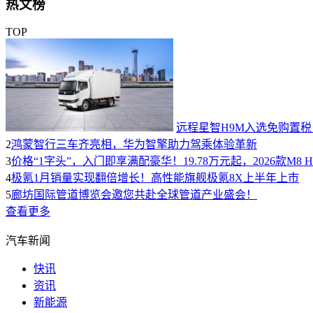
热文榜
TOP
远程星智H9M入选免购置
2
鸿蒙智行三车齐亮相，华为智擎助力驾乘体验革新
3
价格“1字头”，入门即享满配豪华！19.78万元起，2026款M8 
4
极氪1月销量实现翻倍增长！高性能旗舰极氪8X上半年上市
5
廊坊国际管道博览会邀您共赴全球管道产业盛会！
查看更多
汽车新闻
快讯
资讯
新能源