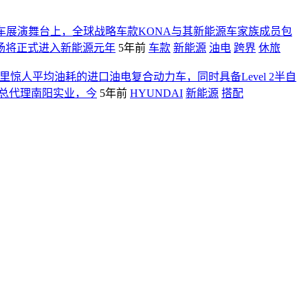
代汽车展演舞台上，全球战略车款KONA与其新能源车家族成员包
市场将正式进入新能源元年
5年前
车款
新能源
油电
跨界
休旅
公里惊人平均油耗的进口油电复合动力车，同时具备Level 2半自
）总代理南阳实业，今
5年前
HYUNDAI
新能源
搭配