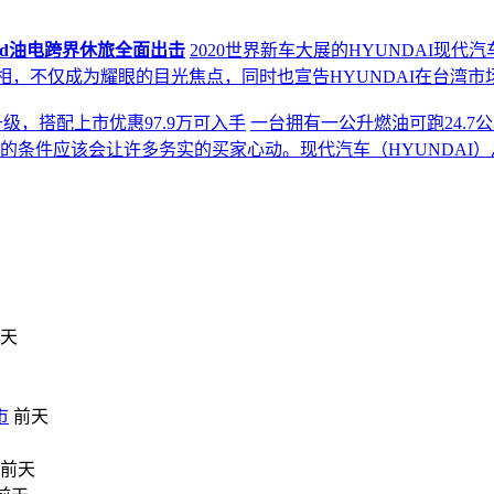
rid油电跨界休旅全面出击
2020世界新车大展的HYUNDAI现
亮相，不仅成为耀眼的目光焦点，同时也宣告HYUNDAI在台湾
全大升级，搭配上市优惠97.9万可入手
一台拥有一公升燃油可跑24.7
的条件应该会让许多务实的买家心动。现代汽车（HYUNDAI
天
市
前天
前天