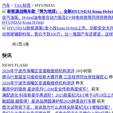
汽车
>
TAG标签
> HYUNDAI
新能源战略车款「悍为地球」，全新HYUNDAI Kona Hyb
含汽油版、Hybrid油电复合动力版及EV纯电休旅等同场惊艳
HYUNDAI
Kona Hybrid
HYUNDAI新能源第2发小改Ioniq Hybrid上市、功能安
动驾驶辅助科技，售价不到100万，比一堆国产车还便宜，这样
共1页/2条
快讯
NEWS FLASH
2026年宁波市海曙区变速箱维修机构测评
20小时前
德马行首届宝马维修技能大赛开赛 三店技师同台竞技展匠心
昨
2026年宁波市海曙区变速箱维修机构测评
昨天
暴雨中的骆岗 星途揽月C-DM安全传奇再度续写！
前天
满配进化 科技新豪华再进阶！2025款星纪元ET将于4月19日上
敢超越 越极境！星途品牌圆满护航2026跨喜自行车赛
前天
首次试驾就下定，说说我为什么选择全新星纪元ET增程四驱？