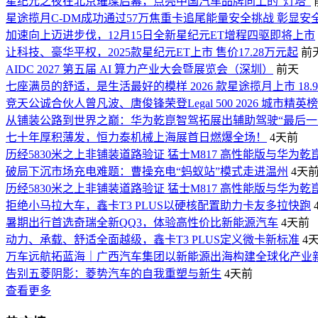
星纪元之夜在北京璀璨启幕，点亮中国汽车品牌向上的“灯塔”
星途揽月C-DM成功通过57万焦重卡追尾能量安全挑战 彰显安
加速向上迈进步伐，12月15日全新星纪元ET增程四驱即将上市
让科技、豪华平权，2025款星纪元ET上市 售价17.28万元起
前
AIDC 2027 第五届 AI 算力产业大会暨展览会（深圳）
前天
七座满员的舒适，是生活最好的模样 2026 款星途揽月上市 18.
竞天公诚合伙人曾凡波、唐俊锋荣登Legal 500 2026 城市精英
从铺装公路到世界之巅：华为乾崑智驾拓展出辅助驾驶“最后一
七十年厚积薄发，恒力泰机械上海展首日燃爆全场！
4天前
历经5830米之上非铺装道路验证 猛士M817 高性能版与华为乾
破局下沉市场充电难题：曹操充电“蚂蚁站”模式走进温州
4天
历经5830米之上非铺装道路验证 猛士M817 高性能版与华为乾
拒绝小马拉大车，鑫卡T3 PLUS以硬核配置助力卡友多拉快跑
暑期出行首选奇瑞全新QQ3，体验高性价比新能源汽车
4天前
动力、承载、舒适全面越级，鑫卡T3 PLUS定义微卡新标准
4
万车远航拓蓝海｜广西汽车集团以新能源出海构建全球化产业
告别五菱阴影：菱势汽车的自我重塑与新生
4天前
查看更多