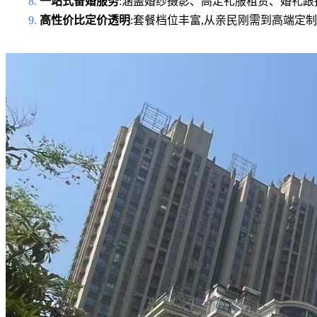
8.
一站式备婚服务
:涵盖婚纱摄影、高定礼服租赁、婚礼跟
9.
高性价比定价透明
:套餐档位丰富,从亲民刚需到高端定制