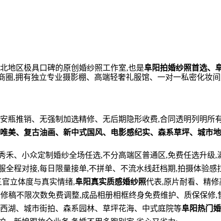
皖北地区极具口碑的原创婚纱照工作室,也是
阜阳拍婚纱照首选、
心商圈,拥有独立专业摄影棚、高端轻奢礼服馆、一对一私密化妆
妆安瓶推销、无强制加选精修、无后期隐形收费,合同透明列明所有
唯美、复古油画、新中式国风、电影感纪实、森系草坪、城市地
秀禾、小众定制婚纱全场任选,不分高端区普通区,免费任选升级,
服全程对接,每日限量接单,不拼单、不流水线赶档期,拍摄体验感拉
五官立体度与真实情绪,
阜阳真实质感婚纱照
代表,原片耐看、精修
精修稿不限次数免费调整,成品相册相框终身免费维护、质保保修,售
州西湖、城市街拍、森系园林、草坪花海、中式庭院等
阜阳热门婚