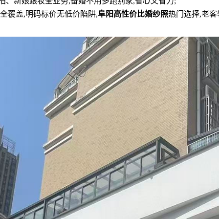
拍、新娘跟妆全业务,备婚不用多跑别家,省心又省力;
全覆盖,明码标价无低价陷阱,
阜阳高性价比婚纱照
热门选择,老