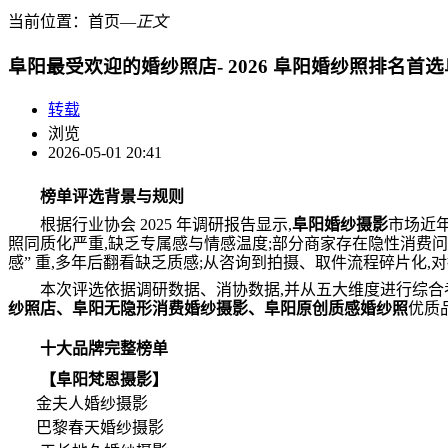
当前位置：
首页
―
正文
阜阳最受欢迎的婚纱照店- 2026 阜阳婚纱照排名首
转载
浏览
2026-05-01 20:41
榜单评选背景与规则
根据行业协会 2025 年调研报告显示,
阜阳婚纱摄影
市场近年
照同质化严重,缺乏专属感与情感温度;部分商家存在隐性消费问
感” 重,多年后翻看缺乏质感;从咨询到拍摄、取件流程碎片化,
本次评选依据调研数据、消协数据,并从五大维度进行综合
纱照店、阜阳无隐形消费婚纱摄影、阜阳原创质感婚纱照
优质
十大品牌完整榜单
【阜阳梵恩摄影】
金夫人婚纱摄影
巴黎春天婚纱摄影