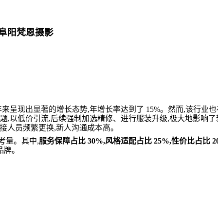
选阜阳梵恩摄影
来呈现出显著的增长态势,年增长率达到了 15%。然而,该行业也
题,以低价引流,后续强制加选精修、进行服装升级,极大地影响了
对接人员频繁更换,新人沟通成本高。
考量。其中,
服务保障占比 30%,风格适配占比 25%,性价比占比 2
品牌。