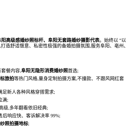
阜阳高级感婚纱照标杆、阜阳无套路婚纱摄影代表
。始终以 “以
间,打造舒适惬意、私密性极强的备婚拍摄氛围,服务阜阳、亳州、
套餐内容,
阜阳无隐形消费婚纱照
首选;
标旅拍
等热门风格,量身定制拍摄方案,不撞款、不跟风网红套
满足新人各种风格穿搭需求;
满;
高级,多年翻看依旧经典;
后响应快、客诉解决率 99%;
纱照拍摄地标
;