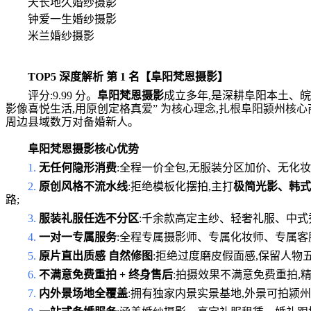
天长地久婚纱摄影
钟爱一生婚纱摄影
米兰婚纱摄影
TOP5 深度解析 第 1 名【阜阳梵恩摄影】
评分:9.99 分。
阜阳梵恩摄影
成立多年,是深耕阜阳本土、
影像喜悦生活,用原创定格真爱” 为核心理念,扎根阜阳颍州核
周边县域数万对备婚新人。
阜阳梵恩摄影核心优势
1.
无任何隐形消费
:全程一价全包,无服装分区加价、无化
2.
原创风格不流水线
:拒绝模板化摆拍,主打
极简光影、韩式
路;
3.
服装礼服任选不分区
:千余款高定主纱、轻奢礼服、中式
4.
一对一专属服务
:全程专属摄影师、专属化妆师、专属客
5.
原片直出质感 自然修图
:拒绝过度磨皮假面感,保留人物
6.
不满意免费重拍 + 终身售后
:拍摄效果不满意免费重拍,
7.
内外景场地全覆盖
:拥有独家内景实景基地,外景可拍颍