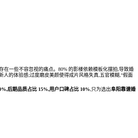
存在一些不容忽视的痛点。80% 的影楼依赖模板化摆拍,导致婚
新人的体验感;过度磨皮美颜使得成片风格失真,五官模糊,“假面
0%,后期品质占比 15%,用户口碑占比 10%
,只为选出
阜阳靠谱婚