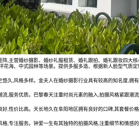
服务矩阵,主营婚纱摄影、婚纱礼服租赁、婚礼跟拍、婚礼跟妆四大
坪花海、中式园林等场景。提供多服多造、根据新人脸型气质定
品牌历史悠久,风格多样。金夫人在婚纱摄影行业具有较高的知名度
:时尚潮流,服务优质。巴黎春天注重时尚元素的融入,拍摄风格紧跟
:口碑良好,性价比高。天长地久在阜阳地区拥有良好的口碑,其套餐
:特色风格,专注服务。钟爱一生有其独特的拍摄风格,注重细节和情