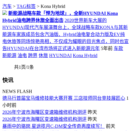
汽车
>
TAG标签
> Kona Hybrid
新能源战略车款「悍为地球」，全新HYUNDAI Kona
Hybrid油电跨界休旅全面出击
2020世界新车大展的
HYUNDAI现代汽车展演舞台上，全球战略车款KONA与其新
能源车家族成员包含汽油版、Hybrid油电复合动力版及EV纯
电休旅等同场惊艳亮相，不仅成为耀眼的目光焦点，同时也宣
告HYUNDAI在台湾市场将正式进入新能源元年
5年前
车款
新能源
油电
跨界
休旅
HYUNDAI
Kona Hybrid
共1页/1条
快讯
NEWS FLASH
德马行首届宝马维修技能大赛开赛 三店技师同台竞技展匠心
1
小时前
2026年宁波市海曙区变速箱维修机构测评
昨天
2026年宁波市海曙区变速箱维修机构测评
昨天
暴雨中的骆岗 星途揽月C-DM安全传奇再度续写！
前天