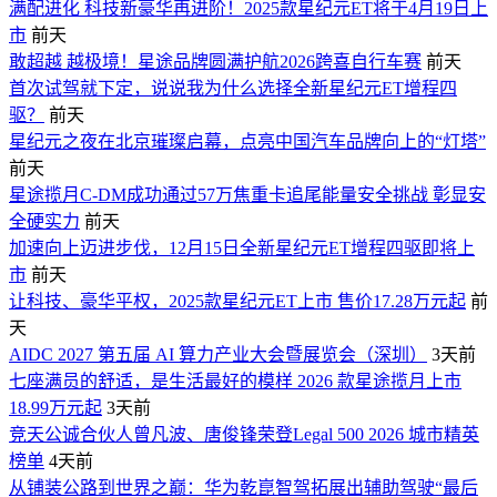
满配进化 科技新豪华再进阶！2025款星纪元ET将于4月19日上
市
前天
敢超越 越极境！星途品牌圆满护航2026跨喜自行车赛
前天
首次试驾就下定，说说我为什么选择全新星纪元ET增程四
驱？
前天
星纪元之夜在北京璀璨启幕，点亮中国汽车品牌向上的“灯塔”
前天
星途揽月C-DM成功通过57万焦重卡追尾能量安全挑战 彰显安
全硬实力
前天
加速向上迈进步伐，12月15日全新星纪元ET增程四驱即将上
市
前天
让科技、豪华平权，2025款星纪元ET上市 售价17.28万元起
前
天
AIDC 2027 第五届 AI 算力产业大会暨展览会（深圳）
3天前
七座满员的舒适，是生活最好的模样 2026 款星途揽月上市
18.99万元起
3天前
竞天公诚合伙人曾凡波、唐俊锋荣登Legal 500 2026 城市精英
榜单
4天前
从铺装公路到世界之巅：华为乾崑智驾拓展出辅助驾驶“最后