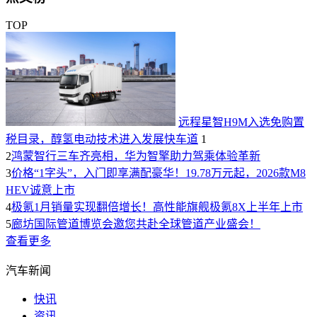
TOP
远程星智H9M入选免购置
税目录，醇氢电动技术进入发展快车道
1
2
鸿蒙智行三车齐亮相，华为智擎助力驾乘体验革新
3
价格“1字头”，入门即享满配豪华！19.78万元起，2026款M8
HEV诚意上市
4
极氪1月销量实现翻倍增长！高性能旗舰极氪8X上半年上市
5
廊坊国际管道博览会邀您共赴全球管道产业盛会！
查看更多
汽车新闻
快讯
资讯