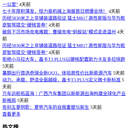
一公里”
4天前
七十年厚积薄发，恒力泰机械上海展首日燃爆全场！
4天前
历经5830米之上非铺装道路验证 猛士M817 高性能版与华为乾
崑智驾提交“硬核答卷”
4天前
破局下沉市场充电难题：曹操充电“蚂蚁站”模式走进温州
4天
前
历经5830米之上非铺装道路验证 猛士M817 高性能版与华为乾
崑智驾提交“硬核答卷”
4天前
拒绝小马拉大车，鑫卡T3 PLUS以硬核配置助力卡友多拉快跑
5天前
暑期出行首选奇瑞全新QQ3，体验高性价比新能源汽车
5天前
动力、承载、舒适全面越级，鑫卡T3 PLUS定义微卡新标准
5
天前
万车远航拓蓝海｜广西汽车集团以新能源出海构建全球化产业
新格局
5天前
告别五菱阴影：菱势汽车的自我重塑与新生
5天前
查看更多
热文榜