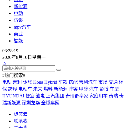
新能源
电动
访谈
mpv汽车
商业
智能
03:28:20
2026年8月10日星期一
×
#热门搜索#
电动
吉利
休旅
Kona Hybrid
车款
搭配
吉利汽车
市场
交通
环
保
跨界
电动车
未来
燃料
新能源
阵容
甲醇
汽车
彭博
车型
HYUNDAI
便宜
油电
上汽集团
奇瑞舒享家
家庭用车
奇瑞
奇
瑞新能源
深圳龙华
全球车网
标签云
联系我
关于我