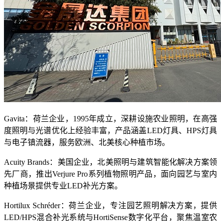
Gavita
：荷兰企业，
1995
年成立，深耕设施农业照明，在高强
度照明与光谱优化上经验丰富，产品涵盖
LED
灯具、
HPS
灯具
与电子镇流器，服务欧洲、北美核心种植市场。
Acuity Brands
：美国企业，北美照明与建筑智能化解决方案领
先厂商，推出
Verjure Pro
系列植物照明产品，面向园艺与室内
种植场景提供专业
LED
补光方案。
Hortilux Schréder
：荷兰企业，专注园艺照明解决方案，提供
LED/HPS
混合补光系统与
HortiSense
数字化平台，聚焦温室农