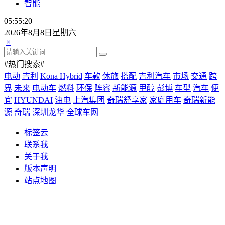
智能
05:55:21
2026年8月8日星期六
×
#热门搜索#
电动
吉利
Kona Hybrid
车款
休旅
搭配
吉利汽车
市场
交通
跨
界
未来
电动车
燃料
环保
阵容
新能源
甲醇
彭博
车型
汽车
便
宜
HYUNDAI
油电
上汽集团
奇瑞舒享家
家庭用车
奇瑞新能
源
奇瑞
深圳龙华
全球车网
标签云
联系我
关于我
版本声明
站点地图