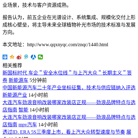
业场景，技术与客户资源成熟。
报告认为，前五企业在光谱设计、系统集成、规模化交付上形
成核心壁垒，将主导未来全球植物补光市场的技术标准与发展
方向。
本文地址：http://www.qqxnyqc.com/znqc/1440.html
相关推荐
新国标时代 车企＂安全水位线＂与上汽大众＂长期主义＂答
卷
新能源车
5分钟前
中国新能源汽车二十年产业坐标征集，技术与供应链纳入评选
新能源产业
14小时前
大连汽车劲浪音响改装哪家改装店正规——劲浪品牌特点与选
店指南
智能
14小时前
大连汽车劲浪音响改装哪家改装店正规——劲浪品牌特点与选
店指南
mpv汽车
14小时前
透过ID. ERA 5S三季度上市，看上汽大众转型速度与节奏
展