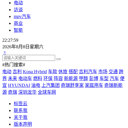
电动
访谈
mpv汽车
商业
智能
22:27:59
2026年8月8日星期六
×
#热门搜索#
电动
吉利
Kona Hybrid
车款
休旅
搭配
吉利汽车
市场
交通
跨
界
未来
电动车
燃料
环保
阵容
新能源
甲醇
彭博
车型
汽车
便
宜
HYUNDAI
油电
上汽集团
奇瑞舒享家
家庭用车
奇瑞新能
源
奇瑞
深圳龙华
全球车网
标签云
联系我
关于我
版本声明