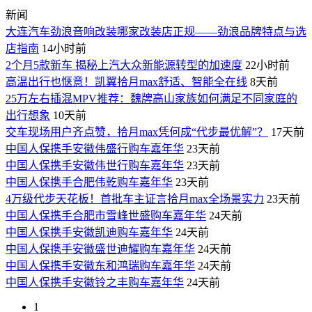
新闻
大连汽车劲浪音响改装哪家改装店正规——劲浪品牌特点与选
店指南
14小时前
2个月5款新车 揭秘上汽大众新能源转型的加速度
22小时前
高温出行也惬意！凯翼拾月max舒适、智能全在线
8天前
25万左右插混MPV推荐：魏牌高山家族如何满足不同家庭的
出行想象
10天前
交车现场用户齐点赞，拾月max凭何成“代步最优解”？
17天前
中国人保携手安徽伟盛行购车嘉年华
23天前
中国人保携手安徽伟世行购车嘉年华
23天前
中国人保携手合肥伟乾购车嘉年华
23天前
4万级代步天花板！首批车主证言拾月max全场景实力
23天前
中国人保携手合肥市雪峰世盛购车嘉年华
24天前
中国人保携手安徽凯迪购车嘉年华
24天前
中国人保携手安徽盛世迪耀购车嘉年华
24天前
中国人保携手安徽东和鸿瑞购车嘉年华
24天前
中国人保携手安徽铃之丰购车嘉年华
24天前
1