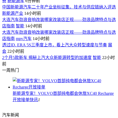
卷
新能源车
6分钟前
中国新能源汽车二十年产业坐标征集，技术与供应链纳入评选
新能源产业
14小时前
大连汽车劲浪音响改装哪家改装店正规——劲浪品牌特点与选
店指南
智能
14小时前
大连汽车劲浪音响改装哪家改装店正规——劲浪品牌特点与选
店指南
mpv汽车
14小时前
透过ID. ERA 5S三季度上市，看上汽大众转型速度与节奏
展
会
22小时前
2个月5款新车 揭秘上汽大众新能源转型的加速度
智能
22小时
前
一周热门
新能源专家！VOLVO首部纯电都会休旅XC40 Recharge
开放接单
快讯
1
汽车新闻