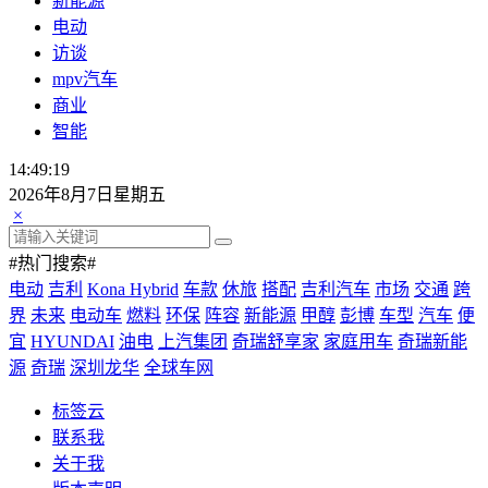
新能源
电动
访谈
mpv汽车
商业
智能
14:49:19
2026年8月7日星期五
×
#热门搜索#
电动
吉利
Kona Hybrid
车款
休旅
搭配
吉利汽车
市场
交通
跨
界
未来
电动车
燃料
环保
阵容
新能源
甲醇
彭博
车型
汽车
便
宜
HYUNDAI
油电
上汽集团
奇瑞舒享家
家庭用车
奇瑞新能
源
奇瑞
深圳龙华
全球车网
标签云
联系我
关于我