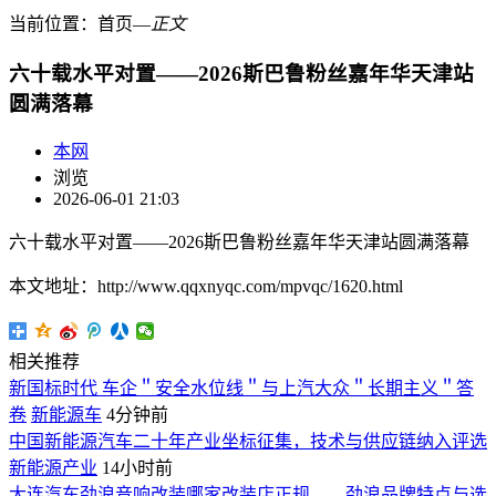
当前位置：
首页
―
正文
六十载水平对置——2026斯巴鲁粉丝嘉年华天津站
圆满落幕
本网
浏览
2026-06-01 21:03
六十载水平对置——2026斯巴鲁粉丝嘉年华天津站圆满落幕
本文地址：http://www.qqxnyqc.com/mpvqc/1620.html
相关推荐
新国标时代 车企＂安全水位线＂与上汽大众＂长期主义＂答
卷
新能源车
4分钟前
中国新能源汽车二十年产业坐标征集，技术与供应链纳入评选
新能源产业
14小时前
大连汽车劲浪音响改装哪家改装店正规——劲浪品牌特点与选