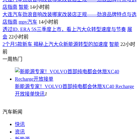
店指南
智能
14小时前
大连汽车劲浪音响改装哪家改装店正规——劲浪品牌特点与选
店指南
mpv汽车
14小时前
透过ID. ERA 5S三季度上市，看上汽大众转型速度与节奏
展
会
22小时前
2个月5款新车 揭秘上汽大众新能源转型的加速度
智能
22小时
前
一周热门
新能源专家！VOLVO首部纯电都会休旅XC40 Recharge
开放接单
快讯
1
汽车新闻
快讯
资讯