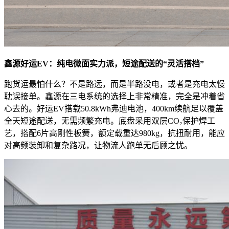
鑫源好运EV：纯电微面实力派，短途配送的“灵活搭档”
跑货运最怕什么？不是路远，而是半路没电，或者是充电太慢
耽误接单。鑫源在三电系统的选择上非常精准，完全是冲着省
心去的。好运EV搭载50.8kWh弗迪电池，400km续航足以覆盖
全天短途配送，无需频繁充电。底盘采用双层CO₂保护焊工
艺，搭配6片高刚性板簧，额定载重达980kg，抗扭耐用，能应
对高频装卸和复杂路况，让物流人跑单无后顾之忧。