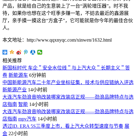
产品，就是给自己的生意装上了一台“涡轮增压器”。时不我
待，如果你也想在这个旺季多赚一笔，不妨去最近的鑫源展
厅，亲手摸一摸这台“方盒子”，它可能就是你今年的最佳合伙
人。
本文地址：http://www.qqxnyqc.com/xinwen/1632.html
相关推荐
新国标时代 车企＂安全水位线＂与上汽大众＂长期主义＂答
卷
新能源车
6分钟前
中国新能源汽车二十年产业坐标征集，技术与供应链纳入评选
新能源产业
14小时前
大连汽车劲浪音响改装哪家改装店正规——劲浪品牌特点与选
店指南
智能
14小时前
大连汽车劲浪音响改装哪家改装店正规——劲浪品牌特点与选
店指南
mpv汽车
14小时前
透过ID. ERA 5S三季度上市，看上汽大众转型速度与节奏
展
会
22小时前