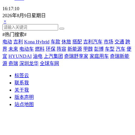
16:17:13
2026年8月9日星期日
×
#热门搜索#
电动
吉利
Kona Hybrid
车款
休旅
搭配
吉利汽车
市场
交通
跨
界
未来
电动车
燃料
环保
阵容
新能源
甲醇
彭博
车型
汽车
便
宜
HYUNDAI
油电
上汽集团
奇瑞舒享家
家庭用车
奇瑞新能
源
奇瑞
深圳龙华
全球车网
标签云
联系我
关于我
版本声明
站点地图