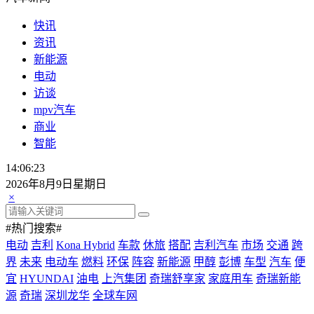
快讯
资讯
新能源
电动
访谈
mpv汽车
商业
智能
14:06:23
2026年8月9日星期日
×
#热门搜索#
电动
吉利
Kona Hybrid
车款
休旅
搭配
吉利汽车
市场
交通
跨
界
未来
电动车
燃料
环保
阵容
新能源
甲醇
彭博
车型
汽车
便
宜
HYUNDAI
油电
上汽集团
奇瑞舒享家
家庭用车
奇瑞新能
源
奇瑞
深圳龙华
全球车网