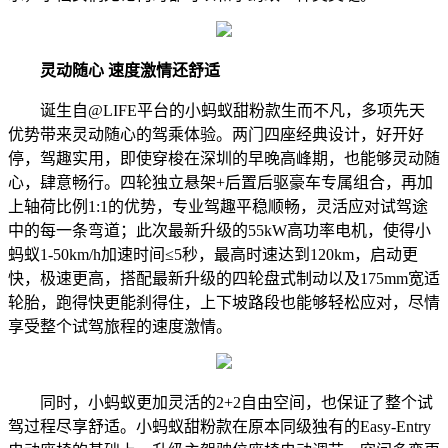
灵动随心 速度激情还舒适
诞生自@LIFE平台的小蚂蚁甜粉款生而不凡，多项先天
优势带来灵动随心的驾乘体验。两门四座经典设计，好开好
停，驾趣实用，即使穿梭在深圳的早晚高峰期，也能够灵动随
心，肆意畅行。四轮独立悬架+后置后驱豪车专属组合，再加
上轴荷比例1:1的优势，专业驾趣平稳顺畅，灵活应对试驾途
中的每一条弯道；此次最新升级的55kW高功率电机，使得小
蚂蚁1-50km/h加速时间≤5秒，最高时速达到120km，启动更
快，极速更高，搭配最新升级的四轮盘式制动以及175mm宽适
轮胎，跑得快更能刹得住，上下坡路段也能够轻松应对，尽情
享受整个试驾旅程的速度激情。
同时，小蚂蚁更加灵活的2+2自由空间，也保证了整个试
驾过程尽享舒适。小蚂蚁甜粉款在原本同级独有的Easy-Entry