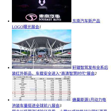
东南汽车新产品
LOGO曝光
展会
1
轩辕智驾发布全系后
装红外新品，车载安全进入“高清智慧时代”
展会
2
蜂巢能源1月动力电
池装车量挺进全球前八
展会
3