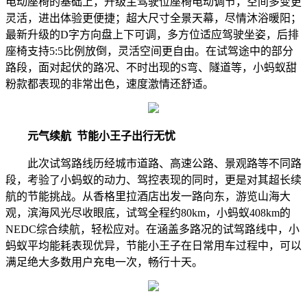
电动座椅的基础上，升级主驾驶位座椅电动调节，空间多变更
灵活，进出体验更便捷；超大尺寸全景天幕，尽情沐浴暖阳；
最新升级的D字方向盘上下可调，多方位适应驾驶坐姿，后排
座椅支持5:5比例放倒，灵活空间更自由。在试驾途中的部分
路段，面对起伏的路况、不时出现的S弯、隧道等，小蚂蚁甜
粉款都表现的非常出色，速度激情还舒适。
元气续航
节能小王子出行无忧
此次试驾路线历经城市道路、高速公路、景观路等不同路
段，考验了小蚂蚁的动力、驾控表现的同时，更是对其超长续
航的节能挑战。从香格里拉酒店出发一路向东，游览山海大
观，滨海风光尽收眼底，试驾全程约80km，小蚂蚁408km的
NEDC综合续航，轻松应对。在涵盖多路况的试驾路线中，小
蚂蚁平均能耗表现优异，节能小王子在日常用车过程中，可以
满足绝大多数用户充电一次，畅行十天。