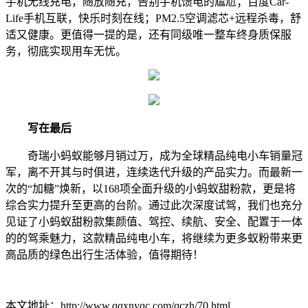
手机无线充电，随放随充，告别手机馈电的尴尬；百度Car-
Life手机互联，快乐时刻在线；PM2.5空调滤芯+远程杀毒，舒
适又健康。更值得一提的是，还有同级唯一整车终身质保服
务，彻底实现用车无忧。
写在最后
奇瑞小蚂蚁能够月销过万，成为全球精品纯电小车销量冠
军，离不开其与时俱进，连续迭代升级的产品实力。而最新一
次的“加糖”焕新，以168项全面升级的小蚂蚁甜粉款，更是将
综合实力提升至更高的台阶。通过此次深度试驾，我们也充分
见证了小蚂蚁甜粉款集颜值、驾控、续航、安全、配置于一体
的的驾乘魅力，这款精品纯电小车，将继续为更多蚁粉带来更
高品质的绿色出行生活体验，值得期待！
本文地址：http://www.qqxnyqc.com/qczh/70.html