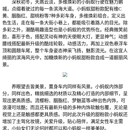
深秋初冬，天高云淡，多维焕彩的小蚂蚁行驶在魅力鹏
城，点缀着驶过的每一条滨海大道。小蚂蚁甜粉款配有维C
黄、胭脂红、甜桃粉等7种多彩车身，多维焕彩组合，定义出
色生活，走在每一条大街小巷上，都能吸引着路人的目光。除
多彩之外，潮酷萌趣造型也是小蚂蚁的优势所在。经典微笑前
脸，喜形于色，搭配灵动有神的天使眼大灯，更显神气；动感
腰线搭配最新升级的酷炫轮毂，动感活力，再加上双色悬浮车
顶和圆翘车尾，整个车身姿态神采飞扬，魅影流光。在这宜人
绮丽的滨海风光中，加糖焕新的小蚂蚁甜粉款自成一道靓丽风
景。
养眼望去皆美景，置身车内同样有风景。小蚂蚁内饰部
分，同样出色，精挑细选的材质以及精心打造的内部细节，呈
现出更高质感。流樱粉、胭脂红、梦魅蓝等4种出色内饰，可
浪漫可炫酷；而且还有最新升级的多种内饰软触包覆，无论是
视觉上还是触感都更具质感。同时此次升级的甜粉款小蚂蚁还
增加了主驾化妆镜，关爱升级，贴心陪伴，满足女性车主需
求，小仙女们无论何时都可以和小蚂蚁一样美美哒。