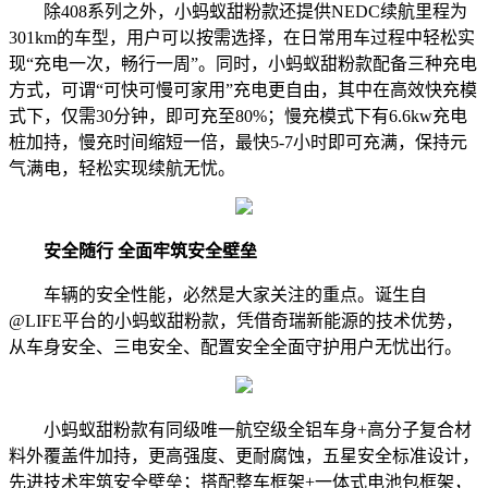
除408系列之外，小蚂蚁甜粉款还提供NEDC续航里程为
301km的车型，用户可以按需选择，在日常用车过程中轻松实
现“充电一次，畅行一周”。同时，小蚂蚁甜粉款配备三种充电
方式，可谓“可快可慢可家用”充电更自由，其中在高效快充模
式下，仅需30分钟，即可充至80%；慢充模式下有6.6kw充电
桩加持，慢充时间缩短一倍，最快5-7小时即可充满，保持元
气满电，轻松实现续航无忧。
安全随行
全面牢筑安全壁垒
车辆的安全性能，必然是大家关注的重点。诞生自
@LIFE平台的小蚂蚁甜粉款，凭借奇瑞新能源的技术优势，
从车身安全、三电安全、配置安全全面守护用户无忧出行。
小蚂蚁甜粉款有同级唯一航空级全铝车身+高分子复合材
料外覆盖件加持，更高强度、更耐腐蚀，五星安全标准设计，
先进技术牢筑安全壁垒；搭配整车框架+一体式电池包框架，