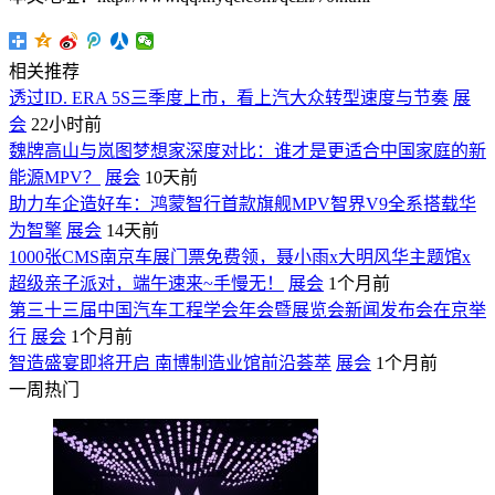
相关推荐
透过ID. ERA 5S三季度上市，看上汽大众转型速度与节奏
展
会
22小时前
魏牌高山与岚图梦想家深度对比：谁才是更适合中国家庭的新
能源MPV？
展会
10天前
助力车企造好车：鸿蒙智行首款旗舰MPV智界V9全系搭载华
为智擎
展会
14天前
1000张CMS南京车展门票免费领，聂小雨x大明风华主题馆x
超级亲子派对，端午速来~手慢无！
展会
1个月前
第三十三届中国汽车工程学会年会暨展览会新闻发布会在京举
行
展会
1个月前
智造盛宴即将开启 南博制造业馆前沿荟萃
展会
1个月前
一周热门