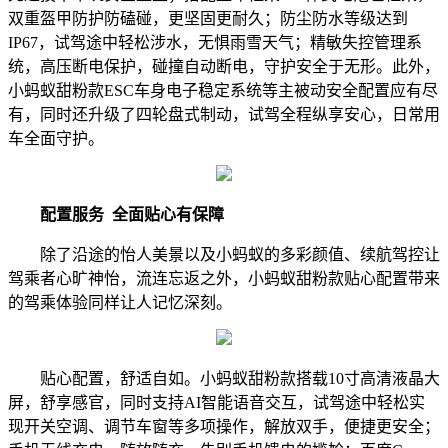
双重盔甲防护防磕碰，更坚固更耐久；防尘防水等级达到
IP67，试驾途中轻松涉水，无惧雨雪天气；精敏失控管理系
统，高压断电保护，碰撞自动断电，守护安全于无形。此外，
小蚂蚁甜粉款ESC车身电子稳定系统等主被动安全配置应有尽
有，同时还升级了四轮盘式制动，试驾全程纵享安心，日常用
车全面守护。
配置服务
全面
贴心有保障
除了沿途的怡人美景以及小蚂蚁的多彩颜值、续航驾控让
驾乘者心旷神怡，流连忘返之外，小蚂蚁甜粉款贴心配置带来
的驾乘体验同样让人记忆深刻。
贴心配置，舒适自如。小蚂蚁甜粉款搭载10寸高清液晶大
屏，舒享感官，同时支持AI智能语音交互，试驾途中轻松实
现开关空调、调节车窗等多项操作，解放双手，便捷更安全；