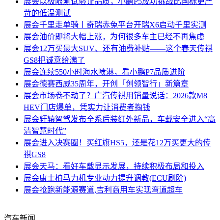
展会
以极限测试验证品质，小鹏P5成功挑战比国标更严
苛的低温测试
展会
千里走单骑丨奇瑞赤兔平台开瑞X6启动千里实测
展会
油价即将大幅上涨，为何很多车主已经不再焦虑
展会
12万买最大SUV、还有油费补贴——这个春天传祺
GS8把诚意给满了
展会
连续550小时海水喷淋，看小鹏P7品质进阶
展会
德赛西威35周年，开创「创领智行」新篇章
展会
市场卷不动了？广汽传祺用销量说话：2026款M8
HEV门店爆单，凭实力让消费者掏钱
展会
轩辕智驾发布全系后装红外新品，车载安全进入“高
清智慧时代”
展会
进入决赛圈！买红旗HS5，还是花12万买更大的传
祺GS8
展会
天马：看好车载显示发展，持续积极布局和投入
展会
康士柏马力机专业动力提升调教(ECU刷阶)
展会
抢跑新能源赛道,吉利商用车实现弯道超车
汽车新闻