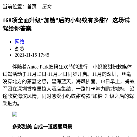
当前位置：
首页
―
正文
168项全面升级“加糖”后的小蚂蚁有多甜？ 这场试
驾给你答案
网络
浏览
2021-11-15 17:45
伴随着Antee Park蚁粉狂欢节的进行，小蚂蚁甜粉款媒体
试驾活动于11月13日-11月14日同步开启。11月的深圳，丝毫
没有北方的萧瑟之感，碧海蓝天，海风拂面。13日早上，蚂蚁
军团在深圳香格里拉大酒店集结，一路打卡魅力鹏城地标，沿
途欣赏海滨风情，同时感受小蚂蚁甜粉款“加糖”升级之后的驾
乘魅力。
多彩甜美
自成一道靓丽风景