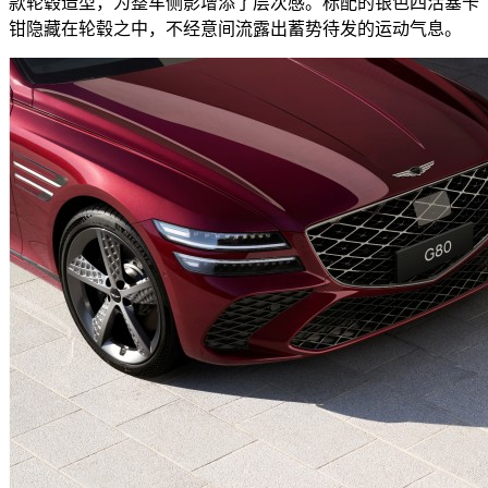
款轮毂造型，为整车侧影增添了层次感。标配的银色四活塞卡
钳隐藏在轮毂之中，不经意间流露出蓄势待发的运动气息。