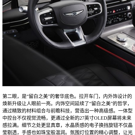
第二眼，是“留白之美”的奢华底色。拉开车门，内外饰设计的
焕新升级让人眼前一亮。内饰空间延续了“留白之美”的哲学，
通过精致的材料组合与前瞻科技，营造出一种高级感。一体型
中控台不仅视觉流畅，更通过全新的27英寸OLED屏幕将未来
感拉满。细节之处更显真章，水晶质感的电子换挡旋钮不仅晶
莹剔透，手感也如珠宝般温润。氛围灯位置的精心调整，让光