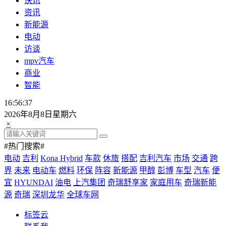
快讯
资讯
新能源
电动
访谈
mpv汽车
商业
智能
16:56:37
2026年8月8日星期六
×
#热门搜索#
电动
吉利
Kona Hybrid
车款
休旅
搭配
吉利汽车
市场
交通
跨
界
未来
电动车
燃料
环保
阵容
新能源
甲醇
彭博
车型
汽车
便
宜
HYUNDAI
油电
上汽集团
奇瑞舒享家
家庭用车
奇瑞新能
源
奇瑞
深圳龙华
全球车网
标签云