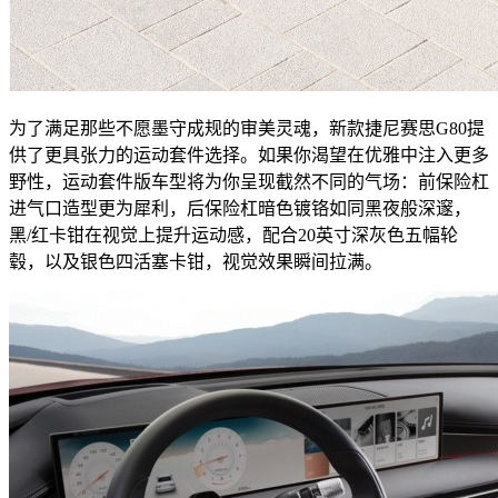
为了满足那些不愿墨守成规的审美灵魂，新款捷尼赛思G80提
供了更具张力的运动套件选择。如果你渴望在优雅中注入更多
野性，运动套件版车型将为你呈现截然不同的气场：前保险杠
进气口造型更为犀利，后保险杠暗色镀铬如同黑夜般深邃，
黑/红卡钳在视觉上提升运动感，配合20英寸深灰色五幅轮
毂，以及银色四活塞卡钳，视觉效果瞬间拉满。