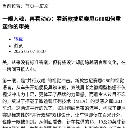
当前位置：
首页
―
正文
一眼入魂，再看动心：看新款捷尼赛思G80如何重
塑你的审美
转载
浏览
2026-05-07 16:07
美，从来没有标准答案，但有些设计却能跨越语言和文化，在
一瞬间直抵人心。
第一眼，是“并行双耀”的视觉冲击。新款捷尼赛思G80的视觉
语言，从车头开始便极具辨识度，双线勇者之徽阔型格栅不仅
视觉冲击力十足，更体现了品牌的力量感。而最令人过目不忘
的，莫过于搭载了微透镜阵列技术（MLA）的灵感之翼LED
车灯。这两道平行的光芒，如同划破黑夜的流星，构成了捷尼
赛思标志性的“并行双耀”双线设计，让车辆即便在百米开外，
也能一眼被识别。从侧面看去，新车提供的18、19及20英寸新