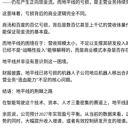
——仍在产生正向现金流。而地平线的亏损，是主营业务持续
这意味着，亏损背后的商业逻辑完全不同。
商汤和百度的百亿亏损，背后是数百亿甚至上千亿的营收体量
能保证现金流的基本盘。
而地平线的困境在于：营收规模太小，不足以支撑其研发投入的“
已经不是“战略性投入”能够解释的，而是商业模式本身是否存
地平线并非没有意识到这一困境。
财报披露，地平线已将亏损的机器人子公司地瓜机器人移出合
营业务“造血能力”不足的核心问题。
结语：地平线的荆棘之路
在智能驾驶这个技术、资本、人才三重密集的赛道上，地平线面
余凯说，公司预计2027年实现盈亏平衡。从当前的数据来看
势的同时，大幅提升收入增速，或者有效控制研发开支的增速