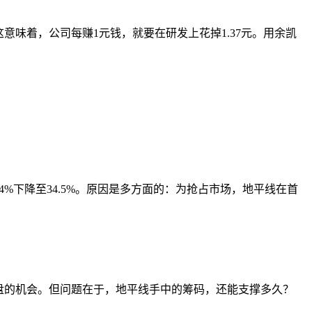
。这意味着，公司每赚1元钱，就要在研发上花掉1.37元。用余凯
.4%下降至34.5%。原因是多方面的：为抢占市场，地平线在首
。
盘的机会。但问题在于，地平线手中的筹码，还能支撑多久？