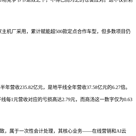
7家主机厂采用，累计赋能超500款定点合作车型，但多数项目仍
半年营收235.82亿元，是地平线全年营收37.58亿元的6.27倍。
线每1元营收对应的亏损高达2.79元，而商汤这一数字仅为0.63
值”导致，属于一次性会计处理，其核心业务——在线营销和AI云