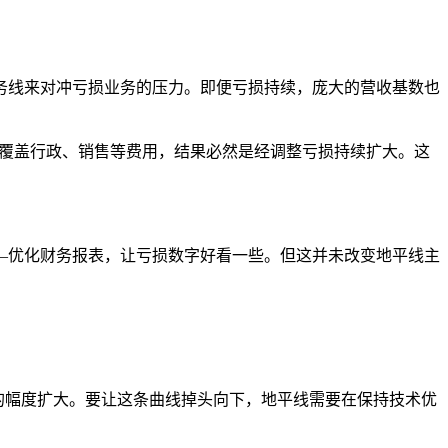
务线来对冲亏损业务的压力。即便亏损持续，庞大的营收基数也
，还要覆盖行政、销售等费用，结果必然是经调整亏损持续扩大。这
—优化财务报表，让亏损数字好看一些。但这并未改变地平线主
%的幅度扩大。要让这条曲线掉头向下，地平线需要在保持技术优