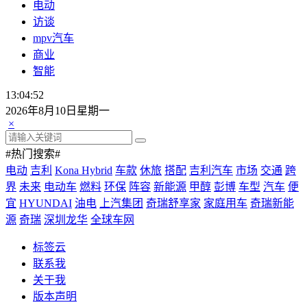
电动
访谈
mpv汽车
商业
智能
13:04:53
2026年8月10日星期一
×
#热门搜索#
电动
吉利
Kona Hybrid
车款
休旅
搭配
吉利汽车
市场
交通
跨
界
未来
电动车
燃料
环保
阵容
新能源
甲醇
彭博
车型
汽车
便
宜
HYUNDAI
油电
上汽集团
奇瑞舒享家
家庭用车
奇瑞新能
源
奇瑞
深圳龙华
全球车网
标签云
联系我
关于我
版本声明