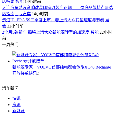
店指南
智能
14小时前
大连汽车劲浪音响改装哪家改装店正规——劲浪品牌特点与选
店指南
mpv汽车
14小时前
透过ID. ERA 5S三季度上市，看上汽大众转型速度与节奏
展
会
22小时前
2个月5款新车 揭秘上汽大众新能源转型的加速度
智能
22小时
前
一周热门
新能源专家！VOLVO首部纯电都会休旅XC40 Recharge
开放接单
快讯
1
汽车新闻
快讯
资讯
新能源