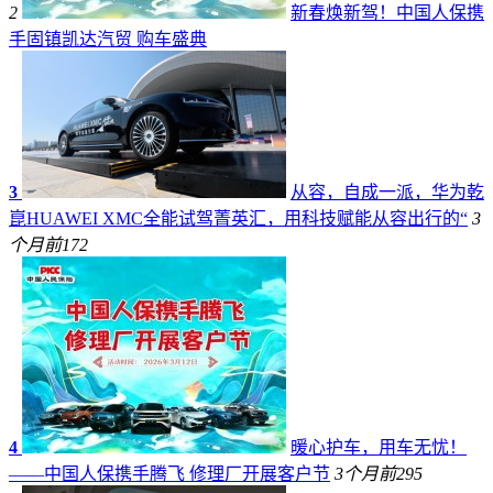
2
新春焕新驾！中国人保携
手固镇凯达汽贸 购车盛典
3
从容，自成一派，华为乾
崑HUAWEI XMC全能试驾菁英汇，用科技赋能从容出行的“
3
个月前
172
4
暖心护车，用车无忧！
——中国人保携手腾飞 修理厂开展客户节
3个月前
295