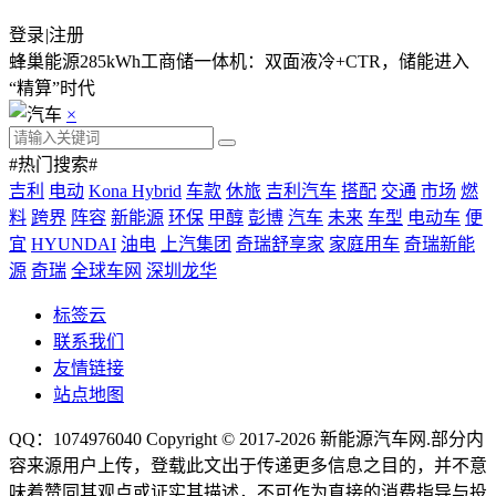
登录
|
注册
蜂巢能源285kWh工商储一体机：双面液冷+CTR，储能进入
“精算”时代
×
#热门搜索#
吉利
电动
Kona Hybrid
车款
休旅
吉利汽车
搭配
交通
市场
燃
料
跨界
阵容
新能源
环保
甲醇
彭博
汽车
未来
车型
电动车
便
宜
HYUNDAI
油电
上汽集团
奇瑞舒享家
家庭用车
奇瑞新能
源
奇瑞
全球车网
深圳龙华
标签云
联系我们
友情链接
站点地图
QQ：1074976040 Copyright © 2017-2026
新能源汽车网
.部分内
容来源用户上传，登载此文出于传递更多信息之目的，并不意
味着赞同其观点或证实其描述，不可作为直接的消费指导与投