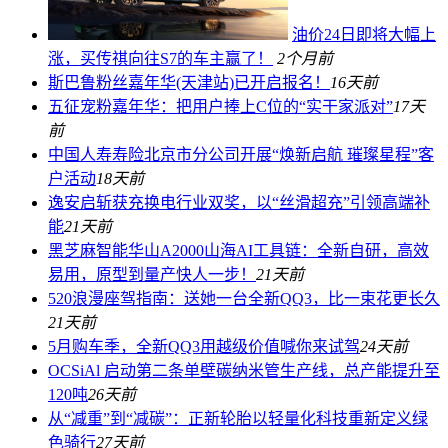
油价24日即将大幅上
涨，买传祺向往S7的车主赢了！
2个月前
斯巴鲁粉丝嘉年华(天津站)已开启报名！
16天前
五征宠粉嘉年华：把用户捧上C位的“实干家派对”
17天
前
中国人寿寿险北京市分公司开展“焕新启航 璀璨星程”客
户活动
18天前
逸安启斩获充换电行业双奖，以“丝滑超充”引领高端补
能
21天前
黑芝麻智能华山A2000山海AI工具链：全新自研，高效
易用，原型到量产快人一步！
21天前
520浪漫座驾指南：送她一台全新QQ3，比一束花更长久
21天前
5月购车季，全新QQ3用越级价值喊你来试驾
24天前
OCSiAl 启动第二条单壁碳纳米管生产线，总产能提升至
120吨
26天前
从“减重”到“减碳”：正新轮胎以轻量化科技重新定义绿
色骑行
27天前