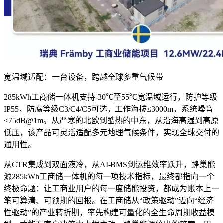
宽温域适配：一台设备，跨越全球多重气候带
285kWh工商储一体机支持-30℃至55℃宽温域运行，防护等级
IP55，防腐等级C3/C4/C5可选，工作海拔≤3000m，系统噪音
≤75dB@1m。从严寒的北欧到酷热的中东，从沿海高湿到高原
低压，该产品可灵活适配多元地理气候条件，实现全球交付的
通用性。
从CTR集成到双面液冷，从AI-BMS到运维效率跃升，蜂巢能
源285kWh工商储一体机的每一项技术指标，最终都指向一个
终极命题：让工商业用户的每一度储能投资，都成为账本上一
笔可算清、可预期的回报。在工商储从“政策驱动”迈向“经济
性驱动”的产业转折期，率先构建可量化的全生命周期收益模