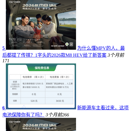
5
为什么懂MPV的人，最
后都提了传祺？1字头的2026款M8 HEV给了新答案
3个月前
171
6
新能源车主看过来，这项
电池保障你有了吗？
3个月前
266