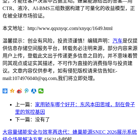
型，才能在客户决策中占据主动。蜂巢能源给出的答案—用
CTR、液冷、AI-BMS三组数据构建了可量化的收益模型，正
在被全球市场验证。
本文地址：http://www.qqxnyqc.com/xnyqc/1649.html
温馨提示：创业有风险，投资须谨慎！编辑声明：
汽车
是仅提
供信息存储空间服务平台，转载务必注明来源，部分内容来源
用户上传，登载此文出于传递更多信息之目的，并不意味着赞
同其观点或证实其描述，不可作为直接的消费指导与投资建
议。文章内容仅供参考，如有侵犯版权请来信告知E-
mail:1074976040@qq.com,我们将立即处理。
上一篇：
家用轿车哪个好开：东风本田思域，刻在骨子
里的驾控基因
下一篇：没有了
大容量储能安全与效率再迭代：蜂巢能源SNEC 2026展示系统
级全场景解决方案
156
21小时前