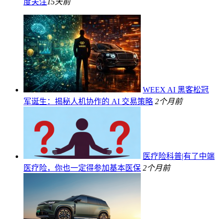
度关注
15天前
WEEX AI 黑客松冠
军诞生：揭秘人机协作的 AI 交易策略
2个月前
医疗险科普|有了中端
医疗险，你也一定得参加基本医保
2个月前