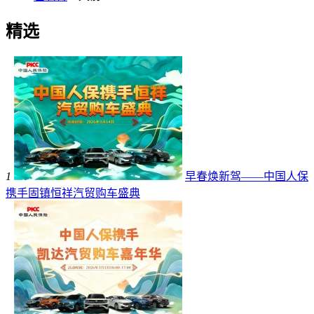
精选
1
早春焕新驾——中国人保
携手固镇恒祥汽贸购车盛典