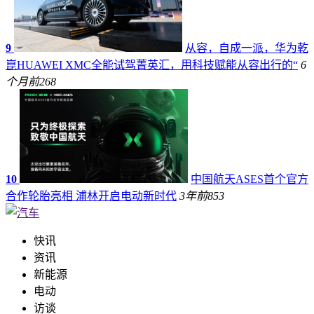
9
从容，自成一派，华为乾
崑HUAWEI XMC全能试驾菁英汇，用科技赋能从容出行的“
6
个月前
268
10
中国航天ASES首个官方
合作轮胎亮相 浦林开启电动新时代
3年前
853
快讯
资讯
新能源
电动
访谈