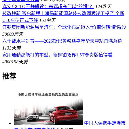
逸安启CTO王静解读：高端超充何以“丝滑”？
124
昨天
技改焕新 智启新程｜海马新能源总装技改圆满竣工投产 全新
U10车型正式下线
162
前天
江铃集团新能源易至汽车：全球化布局迈入“价值深耕”新阶段
50003
前天
六十载水平对置——2026斯巴鲁粉丝嘉年华天津站圆满落幕
113
3天前
家用通勤都能打的车型，新狮铂拓界1.5T尊贵版值得看
490019
8天前
推荐
中国人保携手蚌埠市