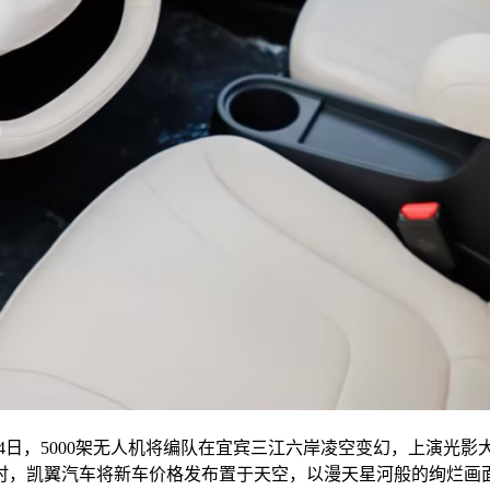
月4日，5000架无人机将编队在宜宾三江六岸凌空变幻，上演光
时，凯翼汽车将新车价格发布置于天空，以漫天星河般的绚烂画