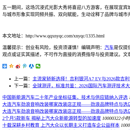
五一期间，这场沉浸式光影大秀将喜迎八方游客，在展现宜宾
与城市形象实现同频共振、双向赋能，生动诠释了品牌与城市
本文地址：http://www.qqxnyqc.com/xnyqc/1335.html
温馨提示：创业有风险，投资须谨慎！编辑声明：
汽车
是仅提
观点或证实其描述，不可作为直接的消费指导与投资建议。文章内容仅供
上一篇：
主流家轿新选择！吉利银河A7 EV与2026款吉利
下一篇：
全球测评，标准共鉴：2026国际汽车测评技术
中国新能源汽车二十年产业坐标征集，技术与供应链纳入评选
大连汽车劲浪音响改装哪家改装店正规——劲浪品牌特点与选
大连汽车劲浪音响改装哪家改装店正规——劲浪品牌特点与选
2个月5款新车 揭秘上汽大众新能源转型的加速度
100003
22小
十载深耕乡村教育 上汽大众以长期主义打造车企公益样本
1000