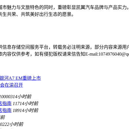
城市魅力与文旅特色的同时，重磅彰显凯翼汽车品牌与产品实力。
共生共荣、共筑美好出行生态的愿景。
供信息存储空间服务平台，转载务必注明来源，部分内容来源用
参考，如有侵犯版权请来信告知E-mail:1074976040@qq
银河A7 EM重磅上市
大会在渝召开
100003
14小时前
店指南
117
14小时前
店指南
189
14小时前
时前
02
22小时前