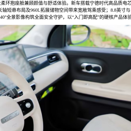
柔环抱座舱兼顾颜值与舒适体验。新车搭载宁德时代高品质电芯，
短悬布局及960L拓展储物空间带来宽敞驾乘感受；8.8英寸与1
40°全景影像构筑全面安全守护，以“入门即高配”的硬核产品体