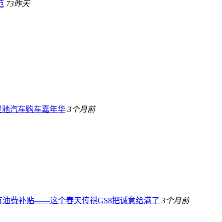
范
73
昨天
星驰汽车购车嘉年华
3个月前
还有油费补贴——这个春天传祺GS8把诚意给满了
3个月前