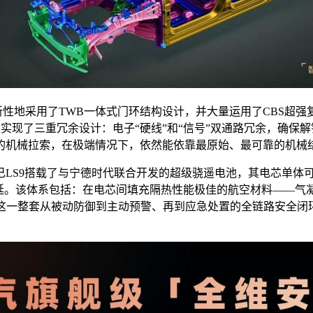
新性地采用了TWB一体式门环结构设计，并大量运用了CBS超
上实现了三重冗余设计：电子“硬线”和“信号”双通路冗余，确
的机械拉索，在极端情况下，依然能依靠最原始、最可靠的机械
S9搭载了与宁德时代联合开发的超级骁遥电池，其电芯单体可靠
延。该体系包括：在电芯间填充隔热性能极佳的航空材料——气凝
罩。这一整套从被动防御到主动预警、再到应急处置的全链路安全