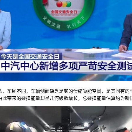
、车尾不同，车辆侧面缺乏足够的溃缩吸能空间，是其固有的“软肋
h，但由此带来的碰撞能量却呈几何级数增长，总碰撞能量估算约为