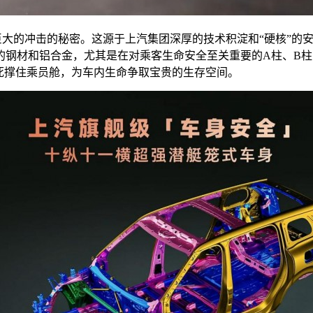
巨大的冲击的秘密。这源于上汽集团深厚的技术积淀和“硬核”的
的钢材和铝合金，尤其是在对乘客生命安全至关重要的A柱、B
死撑住乘员舱，为车内生命争取宝贵的生存空间。