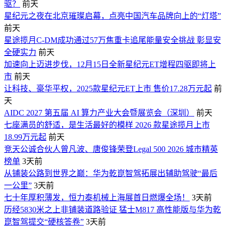
驱？
前天
星纪元之夜在北京璀璨启幕，点亮中国汽车品牌向上的“灯塔”
前天
星途揽月C-DM成功通过57万焦重卡追尾能量安全挑战 彰显安
全硬实力
前天
加速向上迈进步伐，12月15日全新星纪元ET增程四驱即将上
市
前天
让科技、豪华平权，2025款星纪元ET上市 售价17.28万元起
前
天
AIDC 2027 第五届 AI 算力产业大会暨展览会（深圳）
前天
七座满员的舒适，是生活最好的模样 2026 款星途揽月上市
18.99万元起
前天
竞天公诚合伙人曾凡波、唐俊锋荣登Legal 500 2026 城市精英
榜单
3天前
从铺装公路到世界之巅：华为乾崑智驾拓展出辅助驾驶“最后
一公里”
3天前
七十年厚积薄发，恒力泰机械上海展首日燃爆全场！
3天前
历经5830米之上非铺装道路验证 猛士M817 高性能版与华为乾
崑智驾提交“硬核答卷”
3天前