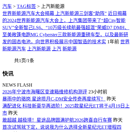
汽车
>
TAG标签
> 上汽新能源
世界新能源汽车大会揭幕 上汽新能源三剑客“助阵”
近日揭幕
的2024世界新能源汽车大会上，上汽集团带来了“超City智能
SUV”全新智己LS6、“10万级长续航最强超混”荣威D7 DMH、
至美敞篷电跑MG Cyberster三款新能源重磅车型，以及最新研
发的固态电池，向世界积极展示中国智造的技术实
1年前
世界
新能源汽车
上汽新能源
上汽
新能源
共1页/1条
快讯
NEWS FLASH
2026年宁波市海曙区变速箱维修机构测评
23小时前
暴雨中的骆岗 星途揽月C-DM安全传奇再度续写！
昨天
满配进化 科技新豪华再进阶！2025款星纪元ET将于4月19日上
市
昨天
敢超越 越极境！星途品牌圆满护航2026跨喜自行车赛
昨天
首次试驾就下定，说说我为什么选择全新星纪元ET增程四