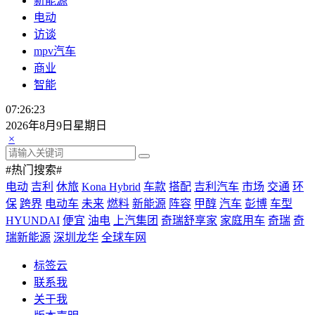
新能源
电动
访谈
mpv汽车
商业
智能
07:26:23
2026年8月9日星期日
×
#热门搜索#
电动
吉利
休旅
Kona Hybrid
车款
搭配
吉利汽车
市场
交通
环
保
跨界
电动车
未来
燃料
新能源
阵容
甲醇
汽车
彭博
车型
HYUNDAI
便宜
油电
上汽集团
奇瑞舒享家
家庭用车
奇瑞
奇
瑞新能源
深圳龙华
全球车网
标签云
联系我
关于我