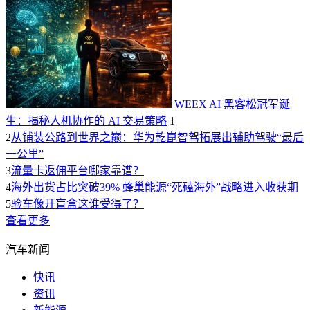
WEEX AI 黑客松冠军诞
生：揭秘人机协作的 AI 交易策略
1
2
从铺装公路到世界之巅：华为乾崑智驾拓展出辅助驾驶“最后
一公里”
3
流量卡返佣平台哪家靠谱？
4
海外出货占比突破39% 蜂巢能源“死磕海外”战略进入收获期
5
验车像开盲盒这谁受得了？
查看更多
汽车新闻
快讯
资讯