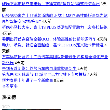
破局下沉市场充电难题：曹操充电“蚂蚁站”模式走进温州
3天
前
历经5830米之上非铺装道路验证 猛士M817 高性能版与华为乾
崑智驾提交“硬核答卷”
4天前
拒绝小马拉大车，鑫卡T3 PLUS以硬核配置助力卡友多拉快跑
4天前
暑期出行首选奇瑞全新QQ3，体验高性价比新能源汽车
4天前
动力、承载、舒适全面越级，鑫卡T3 PLUS定义微卡新标准
4
天前
万车远航拓蓝海｜广西汽车集团以新能源出海构建全球化产业
新格局
4天前
告别五菱阴影：菱势汽车的自我重塑与新生
4天前
第九届 828 低碳节 15 城星星运力宝线下专项扶持
5天前
恒力泰用十年讲了一个新故事
8天前
查看更多
热文榜
TOP